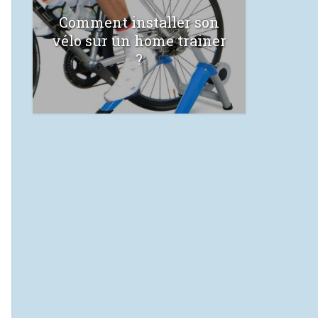
Comment installer son
vélo sur un home trainer
?