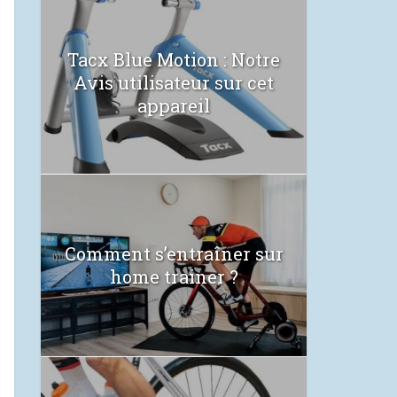
Tacx Blue Motion : Notre
Avis utilisateur sur cet
appareil
Comment s’entraîner sur
home trainer ?