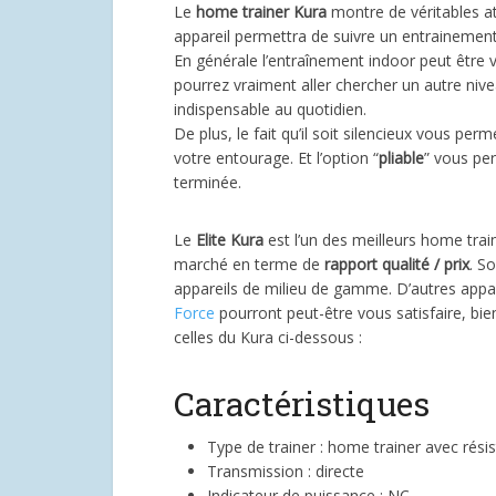
Le
home trainer Kura
montre de véritables at
appareil permettra de suivre un entrainemen
En générale l’entraînement indoor peut êtr
pourrez vraiment aller chercher un autre niv
indispensable au quotidien.
De plus, le fait qu’il soit silencieux vous per
votre entourage. Et l’option “
pliable
” vous pe
terminée.
Le
Elite Kura
est l’un des meilleurs home tra
marché en terme de
rapport qualité / prix
. S
appareils de milieu de gamme. D’autres ap
Force
pourront peut-être vous satisfaire, bien
celles du Kura ci-dessous :
Caractéristiques
Type de trainer : home trainer avec résis
Transmission : directe
Indicateur de puissance : NC