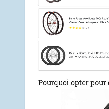
Paire Roues Vélo Route 700c Roue 
Vitesses Cassette Moyeu en Fibre 
sur...
4.0
Paire De Roues De Vélo De Route 
28/32/35/38/42/45/50/55/60/65/7
Lock Moyeu 24H pour...
Pourquoi opter pour 