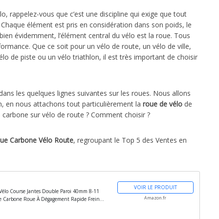
o, rappelez-vous que c’est une discipline qui exige que tout
l. Chaque élément est pris en considération dans son poids, le
bien évidemment, l’élément central du vélo est la roue. Tous
formance. Que ce soit pour un vélo de route, un vélo de ville,
élo de piste ou un vélo triathlon, il est très important de choisir
dans les quelques lignes suivantes sur les roues. Nous allons
ion, en nous attachons tout particulièrement la
roue de vélo
de
 carbone sur vélo de route ? Comment choisir ?
oue Carbone Vélo Route
, regroupant le Top 5 des Ventes en
VOIR LE PRODUIT
Vélo Course Jantes Double Paroi 40mm 8-11
Amazon.fr
De Carbone Roue À Dégagement Rapide Frein