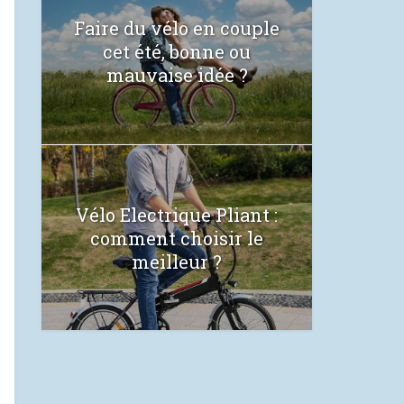
Faire du vélo en couple
cet été, bonne ou
mauvaise idée ?
Vélo Electrique Pliant :
comment choisir le
meilleur ?