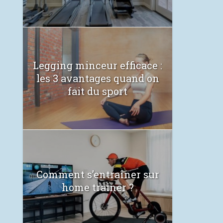
Legging minceur efficace :
les 3 avantages quand on
fait du sport
Comment s’entraîner sur
home trainer ?