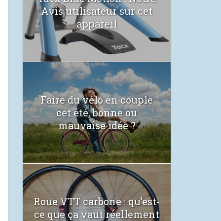
Avis utilisateur sur cet
appareil
Faire du vélo en couple
cet été, bonne ou
mauvaise idée ?
Roue VTT carbone : qu’est-
ce que ça vaut réellement