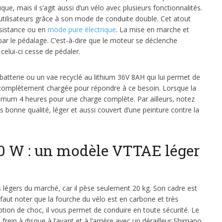
ue, mais il s’agit aussi d’un vélo avec plusieurs fonctionnalités.
 utilisateurs grâce à son mode de conduite double. Cet atout
ssistance ou en
mode pure électrique
. La mise en marche et
par le pédalage. C’est-à-dire que le moteur se déclenche
 celui-ci cesse de pédaler.
 batterie ou un vae recyclé au lithium 36V 8AH qui lui permet de
re complètement chargée pour répondre à ce besoin. Lorsque la
nimum 4 heures pour une charge complète. Par ailleurs, notez
s bonne qualité, léger et aussi couvert d’une peinture contre la
0 W : un modèle VTTAE léger
s légers du marché, car il pèse seulement 20 kg. Son cadre est
faut noter que la fourche du vélo est en carbone et très
ption de choc, il vous permet de conduire en toute sécurité. Le
rein à disque à l’avant et à l’arrière avec un dérailleur Shimano