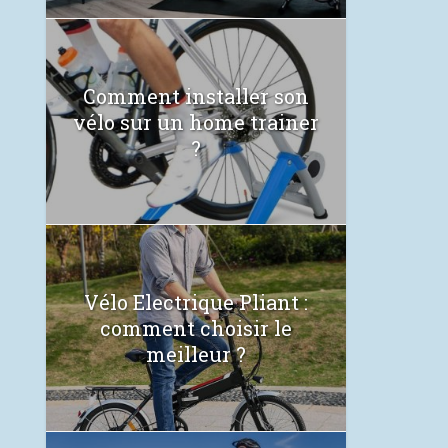
Comment installer son
vélo sur un home trainer
?
Vélo Electrique Pliant :
comment choisir le
meilleur ?