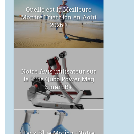
Quelle est la Meilleure
Montre Triathlon en Août
2026 ?
Notre Avis utilisateur sur
le Elite Qubo Power Mag
Smart B+
Tacx Blue Motion : Notre