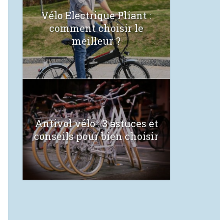
Vélo Electrique Pliant :
comment choisir le
meilleur ?
Antivol vélo : 3 astuces et
conseils pour bien choisir