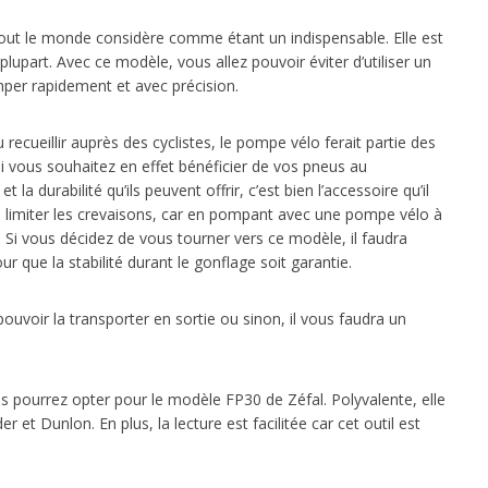
out le monde considère comme étant un indispensable. Elle est
upart. Avec ce modèle, vous allez pouvoir éviter d’utiliser un
er rapidement et avec précision.
recueillir auprès des cyclistes, le pompe vélo ferait partie des
Si vous souhaitez en effet bénéficier de vos pneus au
a durabilité qu’ils peuvent offrir, c’est bien l’accessoire qu’il
de limiter les crevaisons, car en pompant avec une pompe vélo à
e. Si vous décidez de vous tourner vers ce modèle, il faudra
ur que la stabilité durant le gonflage soit garantie.
ouvoir la transporter en sortie ou sinon, il vous faudra un
 pourrez opter pour le modèle FP30 de Zéfal. Polyvalente, elle
 et Dunlon. En plus, la lecture est facilitée car cet outil est