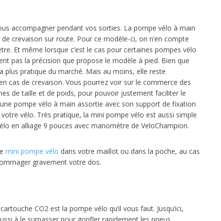
 vous accompagner pendant vos sorties. La pompe vélo à main
de crevaison sur route. Pour ce modèle-ci, on n’en compte
re. Et même lorsque c’est le cas pour certaines pompes vélo
sent pas la précision que propose le modèle à pied. Bien que
a plus pratique du marché. Mais au moins, elle reste
en cas de crevaison. Vous pourrez voir sur le commerce des
s de taille et de poids, pour pouvoir justement faciliter le
 une pompe vélo à main assortie avec son support de fixation
r votre vélo. Très pratique, la mini pompe vélo est aussi simple
 à vélo en alliage 9 pouces avec manomètre de VeloChampion.
ne
mini pompe vélo
dans votre maillot ou dans la poche, au cas
endommager gravement votre dos.
cartouche CO2 est la pompe vélo qu’il vous faut. Jusqu’ici,
ssi à le surpasser pour gonfler rapidement les pneus.