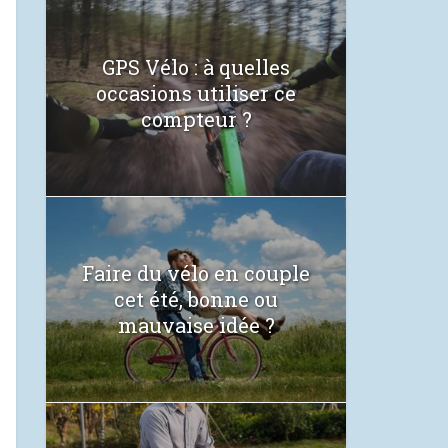
GPS Vélo : à quelles
occasions utiliser ce
compteur ?
Faire du vélo en couple
cet été, bonne ou
mauvaise idée ?