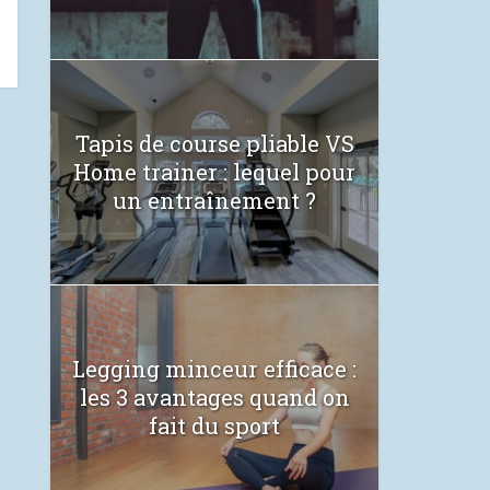
Tapis de course pliable VS
Home trainer : lequel pour
un entraînement ?
Legging minceur efficace :
les 3 avantages quand on
fait du sport