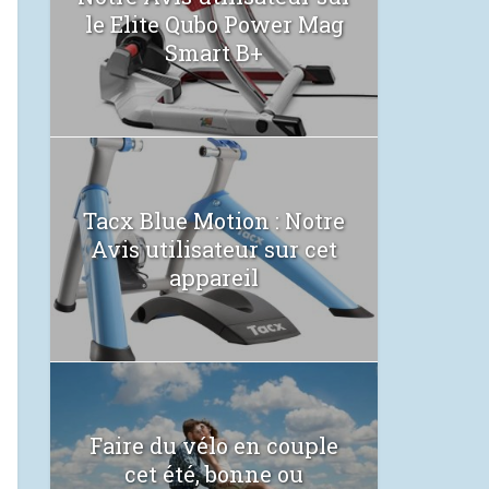
le Elite Qubo Power Mag
Smart B+
Tacx Blue Motion : Notre
Avis utilisateur sur cet
appareil
Faire du vélo en couple
cet été, bonne ou