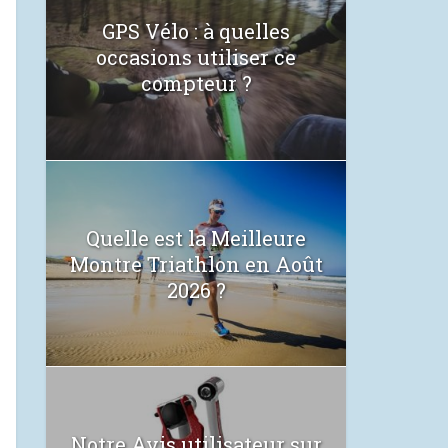
GPS Vélo : à quelles
occasions utiliser ce
compteur ?
Quelle est la Meilleure
Montre Triathlon en Août
2026 ?
Notre Avis utilisateur sur