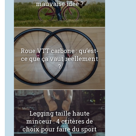
mauvaise idée ?
Roue VTT carbone : qu’est-
ce que ça vaut réellement
?
Legging taille haute
minceur : 4 critères de
choix pour faire du sport