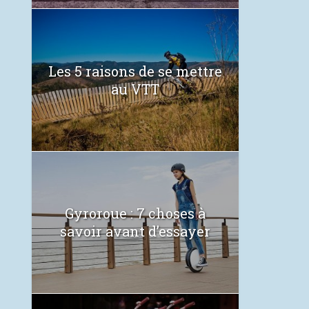
Les 5 raisons de se mettre
au VTT
Gyroroue : 7 choses à
savoir avant d’essayer