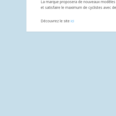
La marque proposera de nouveaux modèles de 
et satisfaire le maximum de cyclistes avec 
Découvrez le site
ici