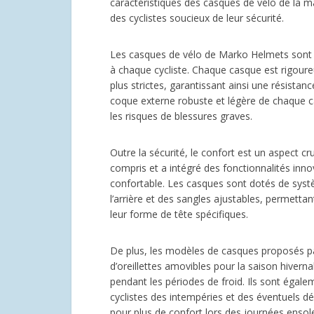
caractéristiques des casques de vélo de la m
des cyclistes soucieux de leur sécurité.
Les casques de vélo de Marko Helmets sont co
à chaque cycliste. Chaque casque est rigour
plus strictes, garantissant ainsi une résista
coque externe robuste et légère de chaque ca
les risques de blessures graves.
Outre la sécurité, le confort est un aspect cr
compris et a intégré des fonctionnalités inn
confortable. Les casques sont dotés de syst
l’arrière et des sangles ajustables, permettant
leur forme de tête spécifiques.
De plus, les modèles de casques proposés pa
d’oreillettes amovibles pour la saison hivern
pendant les périodes de froid. Ils sont égale
cyclistes des intempéries et des éventuels dé
pour plus de confort lors des journées ensole