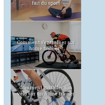
fait du sport
Comment s’entraîner sur
home trainer ?
Comment installer son
vélo sur un home trainer
?