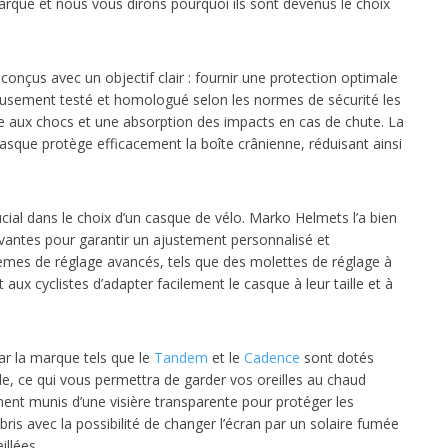
arque et nous vous dirons pourquoi ils sont devenus le choix
nçus avec un objectif clair : fournir une protection optimale
eusement testé et homologué selon les normes de sécurité les
nce aux chocs et une absorption des impacts en cas de chute. La
sque protège efficacement la boîte crânienne, réduisant ainsi
ucial dans le choix d’un casque de vélo. Marko Helmets l’a bien
ovantes pour garantir un ajustement personnalisé et
èmes de réglage avancés, tels que des molettes de réglage à
 aux cyclistes d’adapter facilement le casque à leur taille et à
r la marque tels que le
Tandem
et le
Cadence
sont dotés
ale, ce qui vous permettra de garder vos oreilles au chaud
ment munis d’une visière transparente pour protéger les
bris avec la possibilité de changer l’écran par un solaire fumée
illées.