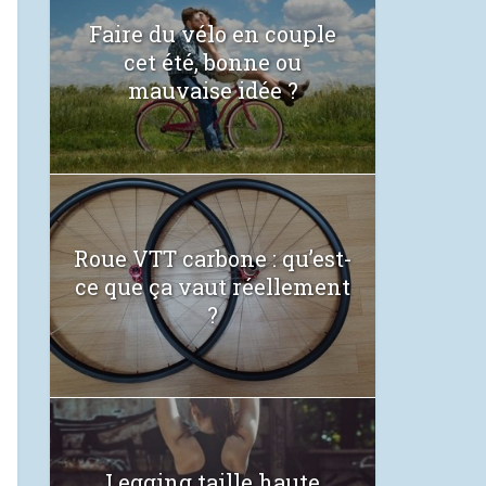
Faire du vélo en couple
cet été, bonne ou
mauvaise idée ?
Roue VTT carbone : qu’est-
ce que ça vaut réellement
?
Legging taille haute