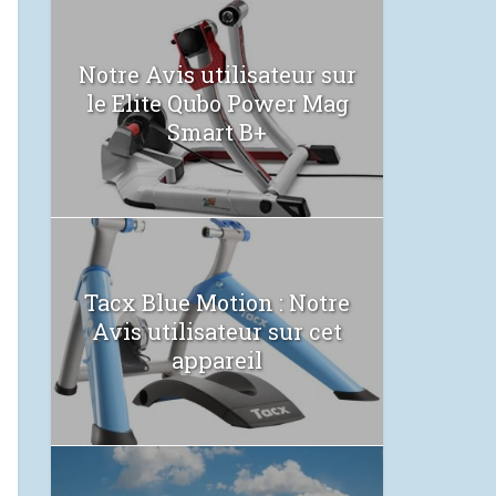
Notre Avis utilisateur sur
le Elite Qubo Power Mag
Smart B+
Tacx Blue Motion : Notre
Avis utilisateur sur cet
appareil